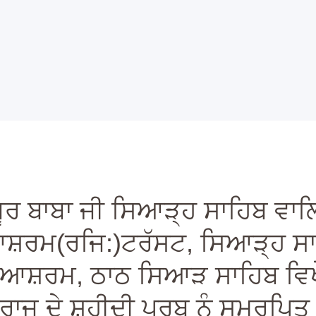
Home
Amrit Sanchar 02-May-2026
More Info
hri Nanaksar Ashram Thath Siah
Classes and
Sikhism Temple
Events
About
Blog
ਜੂਰ ਬਾਬਾ ਜੀ ਸਿਆੜ੍ਹ ਸਾਹਿਬ ਵਾਲ
Gallery
ਰਮ(ਰਜਿ:)ਟਰੱਸਟ, ਸਿਆੜ੍ਹ ਸਾਹਿਬ
Contact
਼ਰਮ, ਠਾਠ ਸਿਆੜ ਸਾਹਿਬ ਵਿਖੇ ਪੰ
ਜ ਦੇ ਸ਼ਹੀਦੀ ਪੁਰਬ ਨੂੰ ਸਮਰਪਿਤ ਧੰ