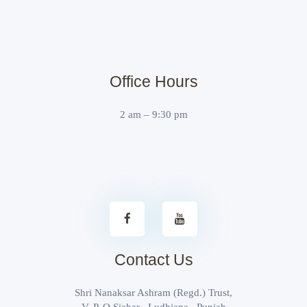
Office Hours
2 am – 9:30 pm
Contact Us
Shri Nanaksar Ashram (Regd.) Trust,
V. P. O Siahar , Ludhiana , Punjab