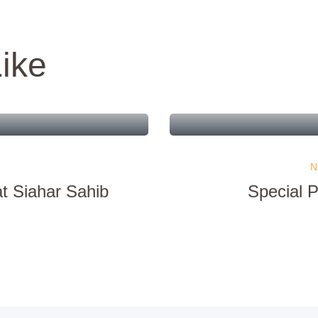
ike
N
t Siahar Sahib
Special 