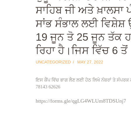
ਸਾਹਿਬ ਜੀ ਅਤੇ ਖ਼ਾਲਸਾ ਪ
ਸਾਂਭ ਸੰਭਾਲ ਲਈ ਵਿਸ਼ੇਸ
19 ਜੂਨ ਤੋ 25 ਜੂਨ ਤੱਕ 
ਰਿਹਾ ਹੈ।ਜਿਸ ਵਿੱਚ 6 ਤੋਂ
UNCATEGORIZED
MAY 27, 2022
ਇਸ ਕੈਂਪ ਵਿੱਚ ਭਾਗ ਲੈਣ ਲਈ ਹੇਠ ਲਿਖੇ ਨੰਬਰਾਂ ਤੇ ਸੰਪਰਕ
78143 62626
https://forms.gle/qgLG4WLUm8TDSUnj7