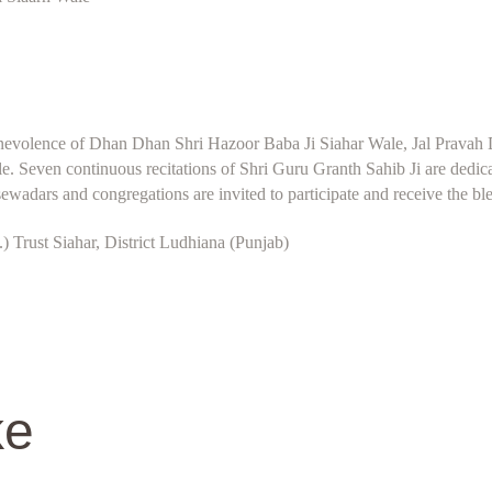
nevolence of Dhan Dhan Shri Hazoor Baba Ji Siahar Wale, Jal Pravah D
 Seven continuous recitations of Shri Guru Granth Sahib Ji are dedica
sewadars and congregations are invited to participate and receive the bl
 Trust Siahar, District Ludhiana (Punjab)
ke