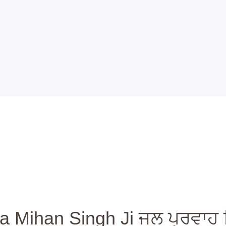
Home
Amrit Sanchar 02-May-2026
More Info
Classes and
hri Nanaksar Ashram Thath Siah
Sikhism Temple
Events
About
Blog
Gallery
Contact
a Mihan Singh Ji ਜਲ ਪ੍ਰਵਾਹ