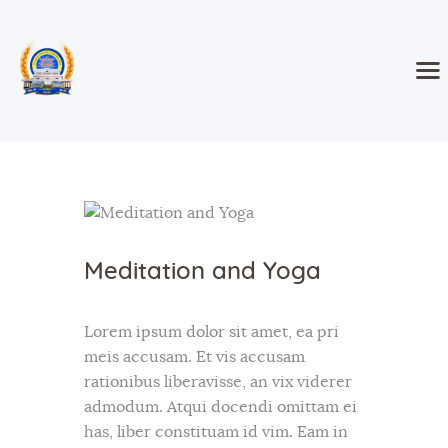
Amrit Sanchar 02-May-2026
More Info
Shri Nanaksar Ashram Thath
Siahar
Sikhism Temple
Home
Classes and Events
About
Meditation and Yoga
Blog
Gallery
Lorem ipsum dolor sit amet, ea pri
Contact
meis accusam. Et vis accusam
rationibus liberavisse, an vix viderer
admodum. Atqui docendi omittam ei
has, liber constituam id vim. Eam in