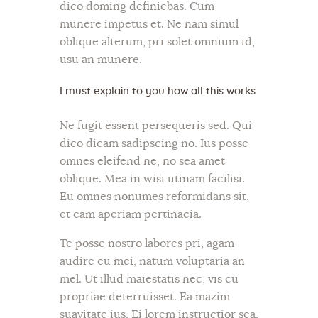
dico doming definiebas. Cum
munere impetus et. Ne nam simul
oblique alterum, pri solet omnium id,
usu an munere.
I must explain to you how all this works
Ne fugit essent persequeris sed. Qui
dico dicam sadipscing no. Ius posse
omnes eleifend ne, no sea amet
oblique. Mea in wisi utinam facilisi.
Eu omnes nonumes reformidans sit,
et eam aperiam pertinacia.
Te posse nostro labores pri, agam
audire eu mei, natum voluptaria an
mel. Ut illud maiestatis nec, vis cu
propriae deterruisset. Ea mazim
suavitate ius. Ei lorem instructior sea,