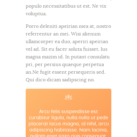
populo necessitatibus ut est. Ne vix
voluptua.
Porro deleniti apeirian mea at, nostro
referrentur an mei. Wisi alienum
ullamcorper ea duo, aperiri apeirian
vel ad. Sit eu facer soluta fuisset. Ius
magna mazim id. In putant consulatu
pri, per persius quaeque perpetua
an.Ne fugit essent persequeris sed.
Qui dico dicam sadipscing no.
Arcu felis suspendisse est
curabitur ligula, nulla nulla ut pede
placerat lacus magna, id nihil, arcu
adipiscing habitasse. Nam lacinia,
nullam eget justo quis consequat.